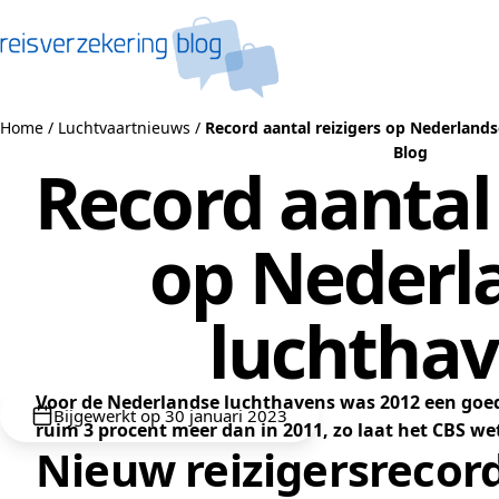
Naar de inhoud
Home
/
Luchtvaartnieuws
/
Record aantal reizigers op Nederland
Blog
Record aantal 
op Nederl
luchtha
Voor de Nederlandse luchthavens was 2012 een goed j
Bijgewerkt op 30 januari 2023
ruim 3 procent meer dan in 2011, zo laat het CBS we
Nieuw reizigersrecor