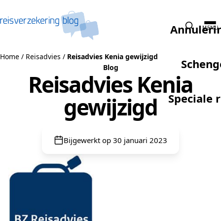
Naar de inhoud
Annuleri
MENU
Home
/
Reisadvies
/
Reisadvies Kenia gewijzigd
Scheng
Blog
Reisadvies Kenia
Speciale 
gewijzigd
Bijgewerkt op 30 januari 2023