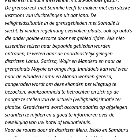
Kenia een militaire interventie in Zuid-Somalië gestart
De grensstreek met Somalië heeft te maken met een sterke
instroom van vluchtelingen uit dat land. De
veiligheidssituatie in de grensgebieden met Somalië is
slecht. Er vinden regelmatig overvallen plaats, ook op auto’s
die onder politie-escorte door het gebied rijden. Alle niet-
essentiële reizen naar bepaalde gebieden worden
ontraden, te weten naar de noordoostelijk gelegen
districten Lamu, Garissa, Wajir en Mandera en naar de
grensplaats Moyale en omgeving. Inmiddels kan wel weer
naar de eilanden Lamu en Manda worden gereisd,
aangeraden wordt om deze eilanden per vliegtuig te
bezoeken, waakzaamheid te betrachten en zich op de
hoogte te stellen van de actuele (veiligheids)situatie ter
plaatse. Geadviseerd wordt accommodaties op afgelegen
stranden te mijden en u goed te informeren over de
beveiliging van uw hotel of vakantiehuis.
Voor de routes door de districten Meru, Isiolo en Samburu