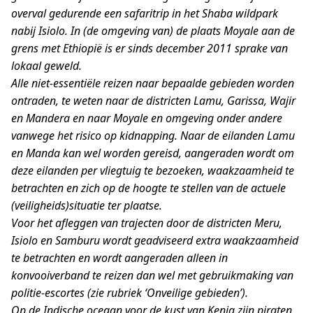
overval gedurende een safaritrip in het Shaba wildpark
nabij Isiolo. In (de omgeving van) de plaats Moyale aan de
grens met Ethiopië is er sinds december 2011 sprake van
lokaal geweld.
Alle niet-essentiële reizen naar bepaalde gebieden worden
ontraden, te weten naar de districten Lamu, Garissa, Wajir
en Mandera en naar Moyale en omgeving onder andere
vanwege het risico op kidnapping. Naar de eilanden Lamu
en Manda kan wel worden gereisd, aangeraden wordt om
deze eilanden per vliegtuig te bezoeken, waakzaamheid te
betrachten en zich op de hoogte te stellen van de actuele
(veiligheids)situatie ter plaatse.
Voor het afleggen van trajecten door de districten Meru,
Isiolo en Samburu wordt geadviseerd extra waakzaamheid
te betrachten en wordt aangeraden alleen in
konvooiverband te reizen dan wel met gebruikmaking van
politie-escortes (zie rubriek ‘Onveilige gebieden’).
Op de Indische oceaan voor de kust van Kenia zijn piraten