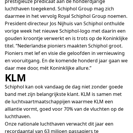
prestigieuze predicaat aan de honderdjarige
luchthaven toegekend. Schiphol Group mag zich
daarmee in het vervolg Royal Schiphol Group noemen.
President-directeur Jos Nijhuis van Schiphol onthulde
vorige week het nieuwe Schiphol-logo met daarin een
gouden kroontje verwerkt en is trots op de Koninklijke
titel. “Nederlandse pioniers maakten Schiphol groot.
Pioniers met lef en visie die geloofden in vernieuwing
en vooruitgang. En de komende honderd jaar gaan we
daar mee door, mét Koninklijke allure.”
KLM
Schiphol kan ook vandaag de dag niet zonder goede
band met zijn belangrijkste klant. KLM is samen met
de luchtvaartmaatschappijen waarmee KLM een
alliantie vormt, goed voor 70% van de vluchten op de
luchthaven.
Onze nationale luchthaven verwacht dit jaar een
recordaantal van 63 miljoen passagiers te