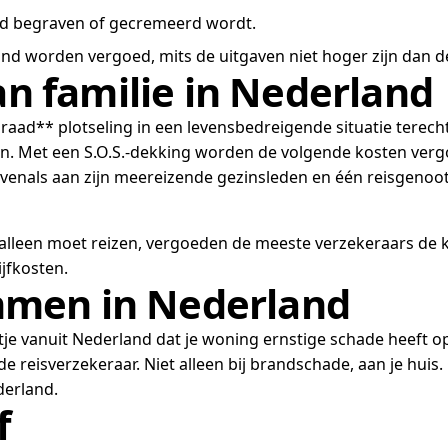
nd begraven of gecremeerd wordt.
and worden vergoed, mits de uitgaven niet hoger zijn dan d
an familie in Nederland
graad** plotseling in een levensbedreigende situatie terecht 
nden. Met een S.O.S.-dekking worden de volgende kosten verg
venals aan zijn meereizende gezinsleden en één reisgenoot 
r alleen moet reizen, vergoeden de meeste verzekeraars de
jfkosten.
men in Nederland
oontje vanuit Nederland dat je woning ernstige schade heef
eisverzekeraar. Niet alleen bij brandschade, aan je huis. O
derland.
f