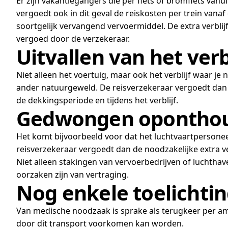
Er zijn vakantiegangers die per fiets of bromfiets va
vergoedt ook in dit geval de reiskosten per trein vana
soortgelijk vervangend vervoermiddel. De extra verblij
vergoed door de verzekeraar.
Uitvallen van het verbl
Niet alleen het voertuig, maar ook het verblijf waar je
ander natuurgeweld. De reisverzekeraar vergoedt dan d
de dekkingsperiode en tijdens het verblijf.
Gedwongen opontho
Het komt bijvoorbeeld voor dat het luchtvaartpersoneel 
reisverzekeraar vergoedt dan de noodzakelijke extra ver
Niet alleen stakingen van vervoerbedrijven of luchth
oorzaken zijn van vertraging.
Nog enkele toelichti
Van medische noodzaak is sprake als terugkeer per ambu
door dit transport voorkomen kan worden.