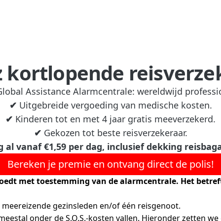
z kortlopende reisverze
Global Assistance Alarmcentrale: wereldwijd professi
✔
Uitgebreide vergoeding van medische kosten.
✔
Kinderen tot en met 4 jaar gratis meeverzekerd.
✔
Gekozen tot beste reisverzekeraar.
al vanaf €1,59 per dag, inclusief dekking reisbaga
Bereken je premie en ontvang direct de polis!
goedt met toestemming van de alarmcentrale. Het betreft 
n meereizende gezinsleden en/of één reisgenoot.
 meestal onder de S.O.S.-kosten vallen. Hieronder zetten we