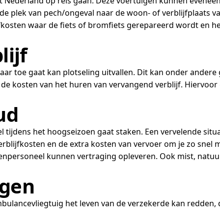
nuit Nederland op reis gaan. Deze voertuigen kunnen eveneen
f de plek van pech/ongeval naar de woon- of verblijfplaats
fkosten waar de fiets of bromfiets gerepareerd wordt en he
ijf
 naar toe gaat kan plotseling uitvallen. Dit kan onder ande
e kosten van het huren van vervangend verblijf. Hiervoor 
ud
tijdens het hoogseizoen gaat staken. Een vervelende situati
blijfkosten en de extra kosten van vervoer om je zo snel mo
avenpersoneel kunnen vertraging opleveren. Ook mist, nat
ngen
lancevliegtuig het leven van de verzekerde kan redden, de 