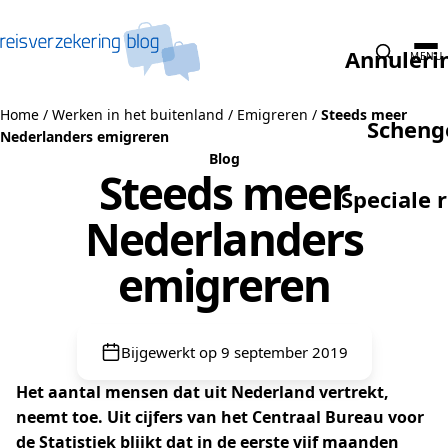
Naar de inhoud
Annuleri
MENU
Home
/
Werken in het buitenland
/
Emigreren
/
Steeds meer
Scheng
Nederlanders emigreren
Blog
Steeds meer
Speciale 
Nederlanders
emigreren
Bijgewerkt op 9 september 2019
Het aantal mensen dat uit Nederland vertrekt,
neemt toe. Uit cijfers van het Centraal Bureau voor
de Statistiek blijkt dat in de eerste vijf maanden