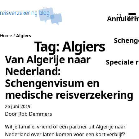
Naar de inhoud
Annuleri
MENU
Home
/
Algiers
Scheng
Tag:
Algiers
Van Algerije naar
Speciale 
Nederland:
Schengenvisum en
medische reisverzekering
26 juni 2019
Door
Rob Demmers
Wil je familie, vriend of een partner uit Algerije naar
Nederland over laten komen voor een kort verblijf?