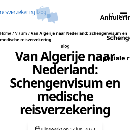
Naar de inhoud
Annuleri
MENU
Home
/
Visum
/
Van Algerije naar Nederland: Schengenvisum en
Scheng
medische reisverzekering
Blog
Van Algerije naar
Speciale 
Nederland:
Schengenvisum en
medische
reisverzekering
Bijgewerkt op 12 juni 2023