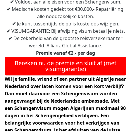
✔
Voldoet aan alle eisen voor een Schengenvisum.
✔
Medische kosten gedekt tot €30.000,- Repatriëring:
alle noodzakelijke kosten.
✔
Je kunt tussentijds de polis kosteloos wijzigen.
✔
VISUMGARANTIE: Bij afwijzing visum betaal je niets.
✔
De zekerheid van de grootste reisverzekeraar ter
wereld: Allianz Global Assistance.
Premie vanaf €2,- per dag
Bereken nu de premie en sluit af (met
visumgarantie)
Wil je familie, vriend of een partner uit Algerije naar
Nederland over laten komen voor een kort verblijf?
Dan moet daarvoor een Schengenvisum worden
aangevraagd bij de Nederlandse ambassade. Met
een Schengenvisum mogen Algerijnen
maximaal 90
dagen in het Schengengebied verblijven. Een
belangrijke voorwaarden voor het verkrijgen van
een Schengenvisum, is het afsluiten van de juiste