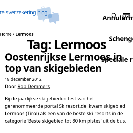
Naar de inhoud
Annuleri
MENU
Home
/
Lermoos
Scheng
Tag:
Lermoos
Oostenrijkse Lermoos in
Speciale 
top van skigebieden
18 december 2012
Door
Rob Demmers
Bij de jaarlijkse skigebieden test van het
gerenommeerde portal Skiresort.de, kwam skigebied
Lermoos (Tirol) als een van de beste ski-resorts in de
categorie ‘Beste skigebied tot 80 km pistes’ uit de bus.