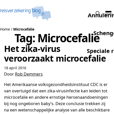
Naar de inhoud
Annuleri
MENU
Home
/
Microcefalie
Scheng
Tag:
Microcefalie
Het zika-virus
Speciale 
veroorzaakt microcefalie
18 april 2016
Door
Rob Demmers
Het Amerikaanse volksgezondheidsinstituut CDC is er
van overtuigd dat een zika-virusinfectie kan leiden tot
microcefalie en andere ernstige hersenaandoeningen
bij nog ongeboren baby’s. Deze conclusie trekken zij
na een wetenschappelijke analyse van alle beschikbare