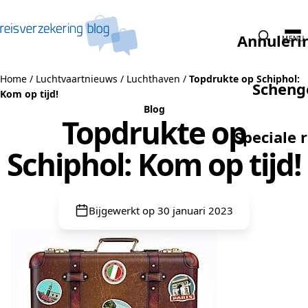
Naar de inhoud
Annuleri
MENU
Home
/
Luchtvaartnieuws
/
Luchthaven
/
Topdrukte op Schiphol:
Scheng
Kom op tijd!
Blog
Topdrukte op
Speciale 
Schiphol: Kom op tijd!
Bijgewerkt op 30 januari 2023