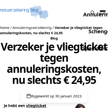
Naar de inhoud
Annuleri
MENU
Home
/
Annuleringsverzekering
/
Verzeker je vliegticket tegen
Scheng
annuleringskosten, nu slechts € 24,95
Blog
Verzeker je vliegticket
Speciale 
tegen
annuleringskosten,
nu slechts € 24,95
Bijgewerkt op 30 januari 2023
Je hebt een
vliegticket