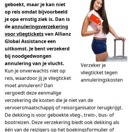
geboekt, maar je kan niet
op reis omdat bijvoorbeeld
je opa ernstig ziek is. Dan is
de
annuleringsverzekering
voor vliegtickets
van Allianz
Global Assistance een
uitkomst. Je bent
verzekerd
bij noodgedwongen
annulering van je vlucht.
Verzeker je
Kun je onverwachts niet op
vliegticket tegen
reis, waardoor jij je vliegticket
annuleringskosten
moet annuleren? Dan
vergoedt deze eenmalige
verzekering de kosten die je niet van de
vervoersmaatschappij of reisorganisator terugkrijgt.
De dekking is voor geboekte vlieg-, trein-, bus- of
bootreizen. Deze verzekering biedt ook dekking als
één van de reizigers op het boekingsformulier of