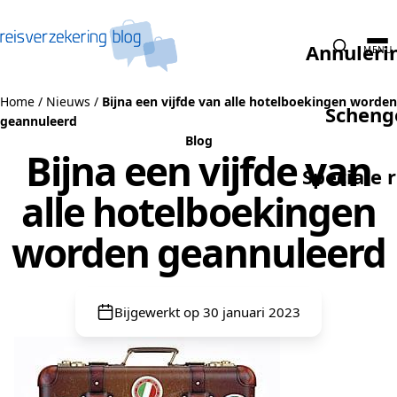
Naar de inhoud
Annuleri
MENU
Home
/
Nieuws
/
Bijna een vijfde van alle hotelboekingen worden
Scheng
geannuleerd
Blog
Bijna een vijfde van
Speciale 
alle hotelboekingen
worden geannuleerd
Bijgewerkt op 30 januari 2023