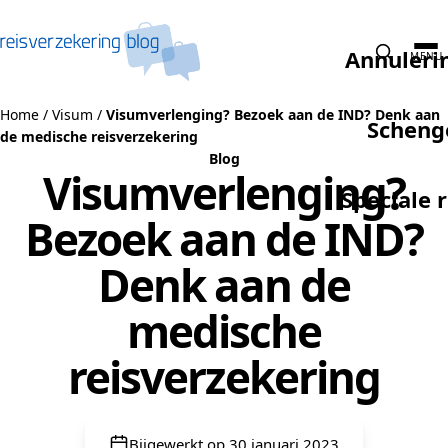
Naar de inhoud
Annuleri
MENU
Home
/
Visum
/
Visumverlenging? Bezoek aan de IND? Denk aan
Scheng
de medische reisverzekering
Blog
Visumverlenging?
Speciale 
Bezoek aan de IND?
Denk aan de
medische
reisverzekering
Bijgewerkt op 30 januari 2023