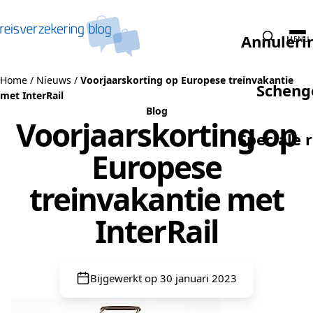
Naar de inhoud
Annuleri
MENU
Home
/
Nieuws
/
Voorjaarskorting op Europese treinvakantie
Scheng
met InterRail
Blog
Voorjaarskorting op
Speciale 
Europese
treinvakantie met
InterRail
Bijgewerkt op 30 januari 2023