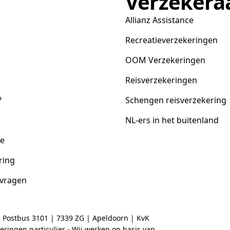
Verzekera
Allianz Assistance
Recreatieverzekeringen
OOM Verzekeringen
Reisverzekeringen
?
Schengen reisverzekering
NL-ers in het buitenland
ce
ring
 vragen
| Postbus 3101 | 7339 ZG | Apeldoorn | KvK
ringen particulier - Wij werken op basis van