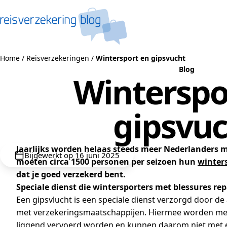
Naar de inhoud
Home
/
Reisverzekeringen
/
Wintersport en gipsvucht
Blog
Winterspo
gipsvu
Jaarlijks worden helaas steeds meer Nederlanders m
Bijgewerkt op 16 juni 2025
moeten circa 1500 personen per seizoen hun
winter
dat je goed verzekerd bent.
Speciale dienst die wintersporters met blessures rep
Een gipsvlucht is een speciale dienst verzorgd door d
met verzekeringsmaatschappijen. Hiermee worden men
liggend vervoerd worden en kunnen daarom niet met e