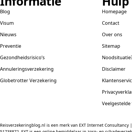
Informatie
Hulp
Blog
Homepage
Visum
Contact
Nieuws
Over ons
Preventie
Sitemap
Gezondheidsrisico’s
Noodsituatie
Annuleringsverzekering
Disclaimer
Globetrotter Verzekering
Klantenservi
Privacyverkla
Veelgestelde
Reisverzekeringblog.nl is een merk van EXT Internet Consultancy 
51738872. EXT is een online bemiddelaar in zorg- en schadeverzeke