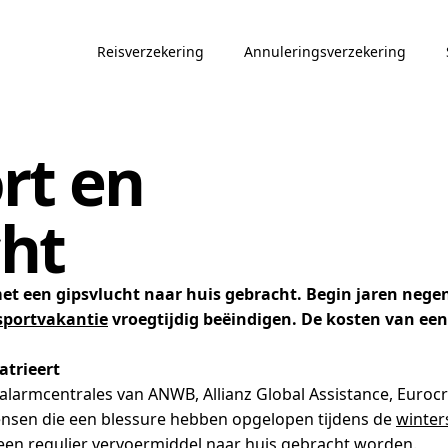
Reisverzekering
Annuleringsverzekering
rt en
cht
et een gipsvlucht naar huis gebracht. Begin jaren nege
sportvakantie
vroegtijdig beëindigen. De kosten van een
atrieert
e alarmcentrales van ANWB, Allianz Global Assistance, Euro
sen die een blessure hebben opgelopen tijdens de
winter
en regulier vervoermiddel naar huis gebracht worden.