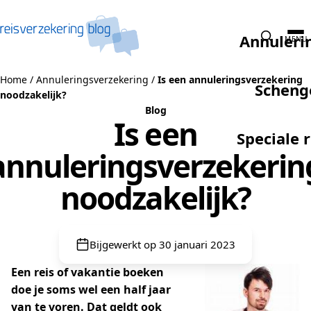
Naar de inhoud
Annuleri
MENU
Home
/
Annuleringsverzekering
/
Is een annuleringsverzekering
Scheng
noodzakelijk?
Blog
Is een
Speciale 
annuleringsverzekerin
noodzakelijk?
Bijgewerkt op 30 januari 2023
Een reis of vakantie boeken
doe je soms wel een half jaar
van te voren. Dat geldt ook