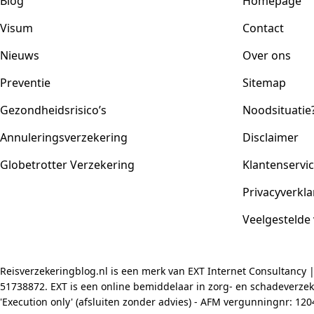
Blog
Homepage
Visum
Contact
Nieuws
Over ons
Preventie
Sitemap
Gezondheidsrisico’s
Noodsituatie
Annuleringsverzekering
Disclaimer
Globetrotter Verzekering
Klantenservi
Privacyverkla
Veelgestelde
Reisverzekeringblog.nl is een merk van EXT Internet Consultancy 
51738872. EXT is een online bemiddelaar in zorg- en schadeverzeke
'Execution only' (afsluiten zonder advies) - AFM vergunningnr: 1