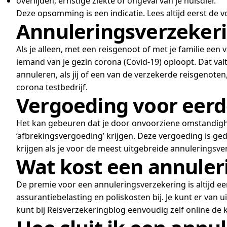
overlijden, ernstige ziekte of ongeval van je huisdier.
Deze opsomming is een indicatie. Lees altijd eerst de
Annuleringsverzekerin
Als je alleen, met een reisgenoot of met je familie een 
iemand van je gezin corona (Covid-19) oploopt. Dat val
annuleren, als jij of een van de verzekerde reisgenoten
corona testbedrijf.
Vergoeding voor eerd
Het kan gebeuren dat je door onvoorziene omstandigh
‘afbrekingsvergoeding’ krijgen. Deze vergoeding is ge
krijgen als je voor de meest uitgebreide annuleringsver
Wat kost een annuler
De premie voor een annuleringsverzekering is altijd e
assurantiebelasting en poliskosten bij. Je kunt er van 
kunt bij Reisverzekeringblog eenvoudig zelf online de