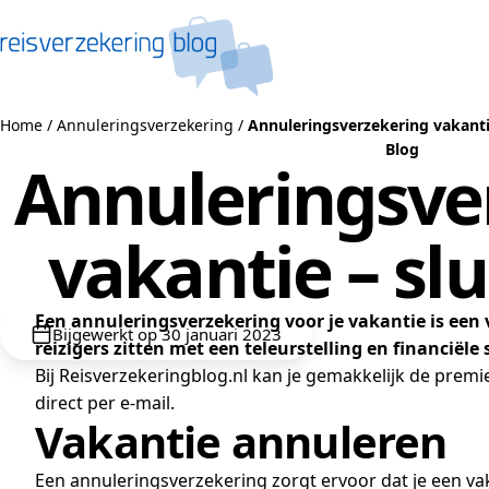
Naar de inhoud
Home
/
Annuleringsverzekering
/
Annuleringsverzekering vakantie 
Blog
Annuleringsve
vakantie – slu
Een annuleringsverzekering voor je vakantie is een 
Bijgewerkt op 30 januari 2023
reizigers zitten met een teleurstelling en financiële
Bij Reisverzekeringblog.nl kan je gemakkelijk de prem
direct per e-mail.
Vakantie annuleren
Een annuleringsverzekering zorgt ervoor dat je een v