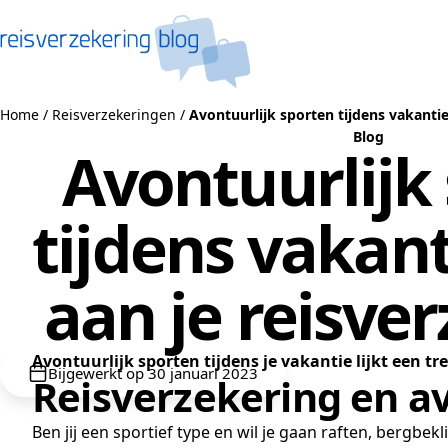
Naar de inhoud
Home
/
Reisverzekeringen
/
Avontuurlijk sporten tijdens vakanti
Blog
Avontuurlijk
tijdens vakan
aan je reisve
Avontuurlijk sporten tijdens je vakantie lijkt een tr
Bijgewerkt op 30 januari 2023
Reisverzekering en a
Ben jij een sportief type en wil je gaan raften, bergb