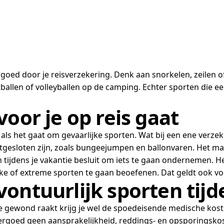
oed door je reisverzekering. Denk aan snorkelen, zeilen o
llen of volleyballen op de camping. Echter sporten die een r
oor je op reis gaat
s het gaat om gevaarlijke sporten. Wat bij een ene verzeke
 uitgesloten zijn, zoals bungeejumpen en ballonvaren. Het m
an tijdens je vakantie besluit om iets te gaan ondernemen. H
ke of extreme sporten te gaan beoefenen. Dat geldt ook voo
ontuurlijk sporten tijd
s je gewond raakt krijg je wel de spoedeisende medische kos
vergoed geen aansprakelijkheid, reddings- en opsporingskost