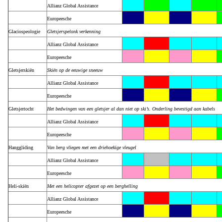
Allianz Global Assistance
Europeesche
Glaciospeologie
Gletsjerspelonk verkenning
Allianz Global Assistance
Europeesche
Gletsjerskiën
Skiën op de eeuwige sneeuw
Allianz Global Assistance
Europeesche
Gletsjertocht
Het bedwingen van een gletsjer al dan niet op ski’s. Onderling bevestigd aan kabels
Allianz Global Assistance
Europeesche
Hanggliding
Van berg vliegen met een driehoekige vleugel
Allianz Global Assistance
Europeesche
Heli-skiën
Met een helicopter afgezet op een berghelling
Allianz Global Assistance
Europeesche