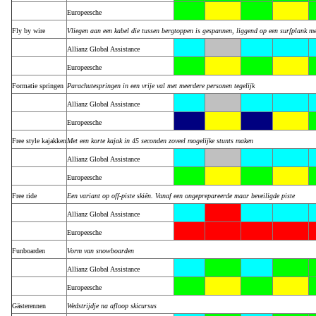
Europeesche
Fly by wire
Vliegen aan een kabel die tussen bergtoppen is gespannen, liggend op een surfplank m
Allianz Global Assistance
Europeesche
Formatie springen
Parachutespringen in een vrije val met meerdere personen tegelijk
Allianz Global Assistance
Europeesche
Free style kajakken
Met een korte kajak in 45 seconden zoveel mogelijke stunts maken
Allianz Global Assistance
Europeesche
Free ride
Een variant op off-piste skiën. Vanaf een ongeprepareerde maar beveiligde piste
Allianz Global Assistance
Europeesche
Funboarden
Vorm van snowboarden
Allianz Global Assistance
Europeesche
Gästerennen
Wedstrijdje na afloop skicursus