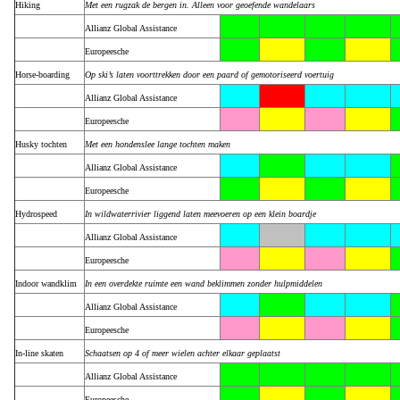
Hiking
Met een rugzak de bergen in. Alleen voor geoefende wandelaars
Allianz Global Assistance
Europeesche
Horse-boarding
Op ski’s laten voorttrekken door een paard of gemotoriseerd voertuig
Allianz Global Assistance
Europeesche
Husky tochten
Met een hondenslee lange tochten maken
Allianz Global Assistance
Europeesche
Hydrospeed
In wildwaterrivier liggend laten meevoeren op een klein boardje
Allianz Global Assistance
Europeesche
Indoor wandklim
In een overdekte ruimte een wand beklimmen zonder hulpmiddelen
Allianz Global Assistance
Europeesche
In-line skaten
Schaatsen op 4 of meer wielen achter elkaar geplaatst
Allianz Global Assistance
Europeesche