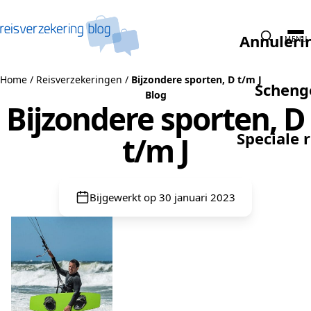
Naar de inhoud
Annuleri
MENU
Home
/
Reisverzekeringen
/
Bijzondere sporten, D t/m J
Scheng
Blog
Bijzondere sporten, D
Speciale 
t/m J
Bijgewerkt op 30 januari 2023