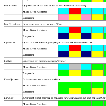
Fern Blättern
Off piste skiën op een door de zon en vorst ingedrukte sneeuwlaag
Allianz Global Assistance
Europeesche
Fern Ski extreem
Diepsneeuw skiën op een ski van 1,30 mtr
Allianz Global Assistance
Europeesche
Figuurskiën
Op een piste met kunsmatig aangelegde sneeuwhopen naar beneden skiën
Allianz Global Assistance
Europeesche
Flottage
Dobberen in een enorme binnenband (tractor)
Allianz Global Assistance
Europeesche
Flottielje varen
Tocht met meerdere boten achter elkaar
Allianz Global Assistance
Europeesche
Flowrider
Indoorsport, wordt beoefend op een kleine surfplank waarmee men over een waterfilm 
Allianz Global Assistance