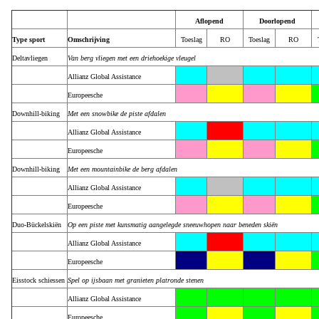
Aflopend
Doorlopend
Type sport
Omschrijving
Toeslag
…
RO
…
Toeslag
…
RO
…
Deltavliegen
Van berg vliegen met een driehoekige vleugel
Allianz Global Assistance
Europeesche
Downhill-biking
Met een snowbike de piste afdalen
Allianz Global Assistance
Europeesche
Downhill-biking
Met een mountainbike de berg afdalen
Allianz Global Assistance
Europeesche
Duo-Bückelskiën
Op een piste met kunsmatig aangelegde sneeuwhopen naar beneden skiën
Allianz Global Assistance
Europeesche
Eisstock schiessen
Spel op ijsbaan met granieten platronde stenen
Allianz Global Assistance
Europeesche