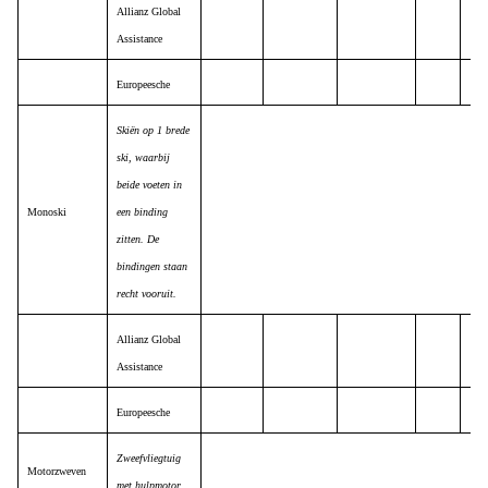
Allianz Global
Assistance
Europeesche
Skiën op 1 brede
ski, waarbij
beide voeten in
Monoski
een binding
zitten. De
bindingen staan
recht vooruit.
Allianz Global
Assistance
Europeesche
Zweefvliegtuig
Motorzweven
met hulpmotor