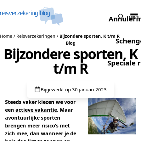
Naar de inhoud
Annuleri
MENU
Home
/
Reisverzekeringen
/
Bijzondere sporten, K t/m R
Scheng
Blog
Bijzondere sporten, K
Speciale 
t/m R
Bijgewerkt op 30 januari 2023
Steeds vaker kiezen we voor
een
actieve vakantie
. Maar
avontuurlijke sporten
brengen meer risico’s met
zich mee, dan wanneer je de