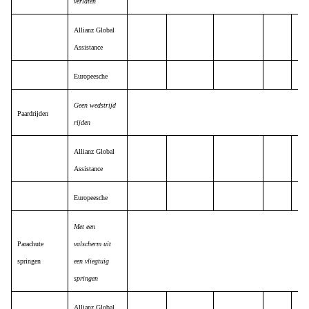
verlaten
Allianz Global
Assistance
Europeesche
Geen wedstrijd
Paardrijden
rijden
Allianz Global
Assistance
Europeesche
Met een
Parachute
valscherm uit
springen
een vliegtuig
springen
Allianz Global