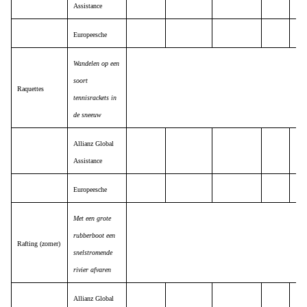
Assistance
Europeesche
Wandelen op een
soort
Raquettes
tennisrackets in
de sneeuw
Allianz Global
Assistance
Europeesche
Met een grote
rubberboot een
Rafting (zomer)
snelstromende
rivier afvaren
Allianz Global