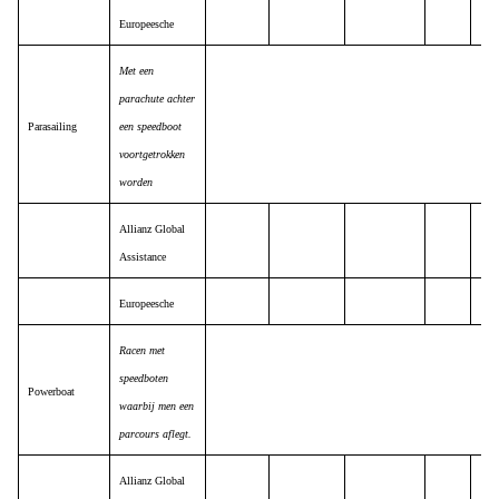
Europeesche
Met een
parachute achter
Parasailing
een speedboot
voortgetrokken
worden
Allianz Global
Assistance
Europeesche
Racen met
speedboten
Powerboat
waarbij men een
parcours aflegt.
Allianz Global