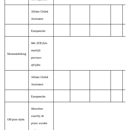
Allianz Global
Assistance
Europeesche
Met ATB fiets
moeilijk
Mountainbiking
parcours
afrijden
Allianz Global
Assistance
Europeesche
Skitochten
waarbij de
Off-piste skiën
pistes worden