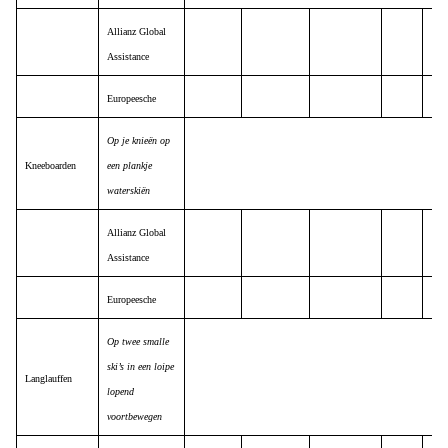
Allianz Global
Assistance
Europeesche
Op je knieën op
Kneeboarden
een plankje
waterskiën
Allianz Global
Assistance
Europeesche
Op twee smalle
ski’s in een loipe
Langlauffen
lopend
voortbewegen