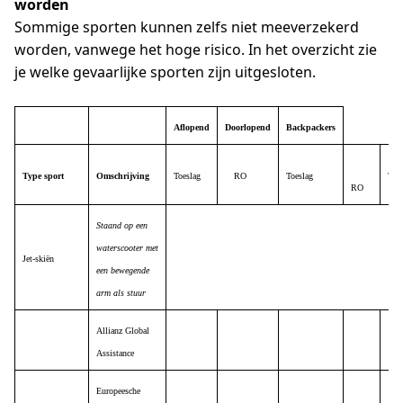
worden
Sommige sporten kunnen zelfs niet meeverzekerd
worden, vanwege het hoge risico. In het overzicht zie
je welke gevaarlijke sporten zijn uitgesloten.
Aflopend
Doorlopend
Backpackers
…
Type sport
Omschrijving
Toeslag
…
RO
…
Toeslag
Toe
RO
…
Staand op een
waterscooter met
Jet-skiën
een bewegende
arm als stuur
Allianz Global
Assistance
Europeesche