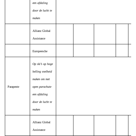
een afdaling
door de lucht te
maken
Allianz Global
Assistance
Europeesche
Op ski’s op hoge
helling snelheid
maken om met
Parapente
open parachute
een afdaling
door de lucht te
maken
Allianz Global
Assistance