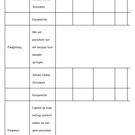
Assistance
Europeesche
Met een
parachute van
Paragliding
een bergtop naar
beneden
springen
Allianz Global
Assistance
Europeesche
Lopend op hoge
helling snelheid
maken om met
Parapente
open parachute