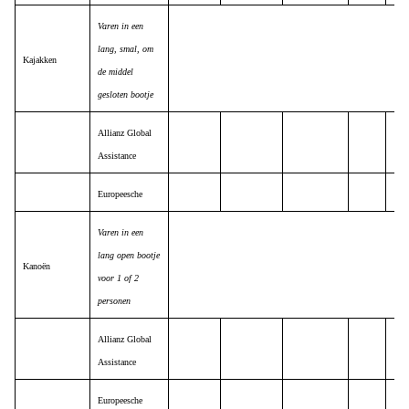
Varen in een
lang, smal, om
Kajakken
de middel
gesloten bootje
Allianz Global
Assistance
Europeesche
Varen in een
lang open bootje
Kanoën
voor 1 of 2
personen
Allianz Global
Assistance
Europeesche