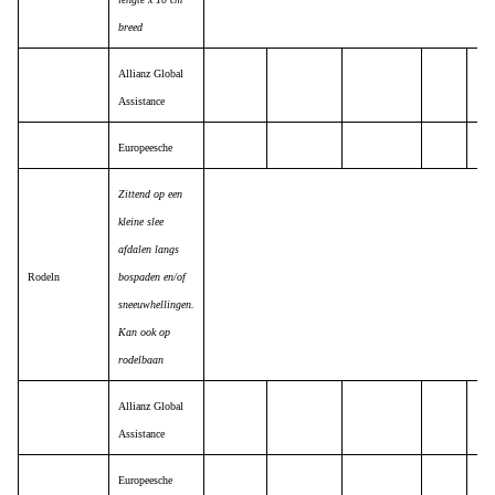
breed
Allianz Global
Assistance
Europeesche
Zittend op een
kleine slee
afdalen langs
Rodeln
bospaden en/of
sneeuwhellingen.
Kan ook op
rodelbaan
Allianz Global
Assistance
Europeesche