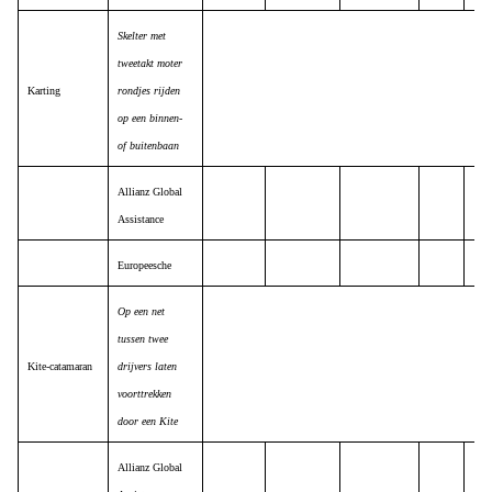
Skelter met
tweetakt moter
Karting
rondjes rijden
op een binnen-
of buitenbaan
Allianz Global
Assistance
Europeesche
Op een net
tussen twee
Kite-catamaran
drijvers laten
voorttrekken
door een Kite
Allianz Global