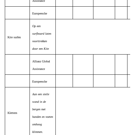
Assistance
Europeesche
Op een
surfboard laten
Kite surfen
voorttrekken
door een Kite
Allianz Global
Assistance
Europeesche
Aan een steile
wand in de
bergen met
Klettern
handen en voeten
omhoog
klimmen.