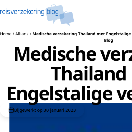
Naar de inhoud
Home
/
Allianz
/
Medische verzekering Thailand met Engelstalige 
Blog
Medische ver
Thailand
Engelstalige v
Bijgewerkt op 30 januari 2023