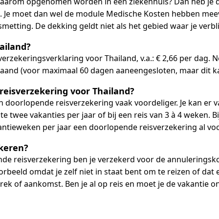
je daarom opgenomen worden in een ziekenhuis? Dan heb je
opt. Je moet dan wel de module Medische Kosten hebben mee
metting. De dekking geldt niet als het gebied waar je verbli
ailand?
 verzekeringsverklaring voor Thailand, v.a.: € 2,66 per dag.
 maand (voor maximaal 60 dagen aaneengesloten, maar dit ka
reisverzekering voor Thailand?
n doorlopende reisverzekering vaak voordeliger. Je kan er 
e twee vakanties per jaar of bij een reis van 3 à 4 weken. B
kantieweken per jaar een doorlopende reisverzekering al voo
keren?
nde reisverzekering ben je verzekerd voor de annuleringsko
beeld omdat je zelf niet in staat bent om te reizen of dat een
ertrek of aankomst. Ben je al op reis en moet je de vakanti