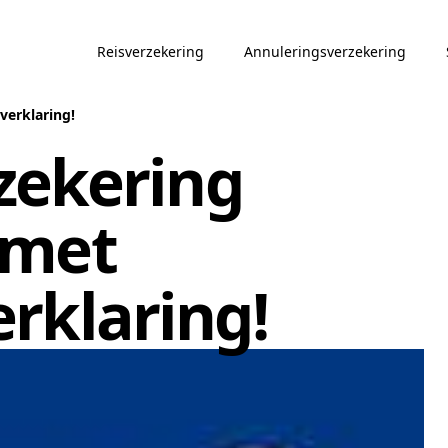
Reisverzekering
Annuleringsverzekering
verklaring!
zekering
 met
erklaring!