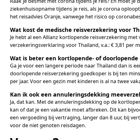
Raak je besmet met corona tijdens je reis? En moet 
ziekenhuisopname tijdens je reis, als je corona oplo
het reisadvies Oranje, vanwege het risico op coronabes
Wat kost de medische reisverzekering voor Th
Je hebt al een Allianz kortlopende reisverzekering met
verzekeringsverklaring voor Thailand, v.a.: € 3,81 per
Wat is beter een kortlopende- of doorlopende 
Ga je voor een langere periode naar Thailand dan is ee
doorlopende reisverzekering goedkoper is bij ten minst
per jaar. Voor een gezin met kinderen is al na twee va
Kan ik ook een annuleringsdekking meeverze
Ja, dat kan. Met de annuleringsdekking op de kortlope
kan of dat je een vakantie moet afbreken. Dit kan bijvoor
een vergoeding bij vertraging, langer dan 8 uur, bij v
voor de niet genoten reisdagen.