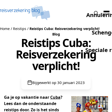
Naar de inhoud
Annuleri
MENU
Home
/
Reistips
/
Reistips Cuba: Reisverzekering verplicht!
Scheng
Blog
Reistips Cuba:
Speciale 
Reisverzekering
verplicht!
Bijgewerkt op 30 januari 2023
Ga je op vakantie naar
Cuba
?
Lees dan de onderstaande
reistips door. Zo is het sinds