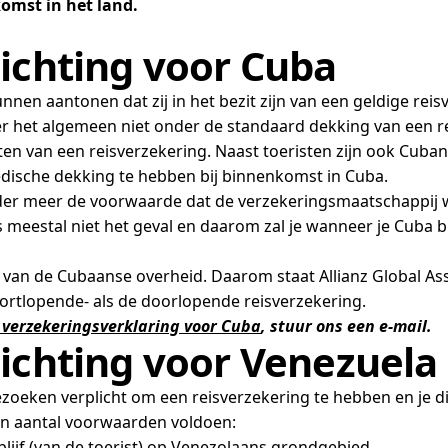
omst in het land.
ichting voor Cuba
nen aantonen dat zij in het bezit zijn van een geldige rei
r het algemeen niet onder de standaard dekking van een r
uiten van een reisverzekering. Naast toeristen zijn ook Cuba
edische dekking te hebben bij binnenkomst in Cuba.
der meer de voorwaarde dat de verzekeringsmaatschappij w
is meestal niet het geval en daarom zal je wanneer je Cuba
n van de Cubaanse overheid. Daarom staat Allianz Global As
ortlopende- als de doorlopende reisverzekering.
 verzekeringsverklaring voor Cuba
, stuur ons een e-mail.
lichting voor Venezuela
ezoeken verplicht om een reisverzekering te hebben en je di
en aantal voorwaarden voldoen:
lijf (van de toerist) op Venezolaans grondgebied.