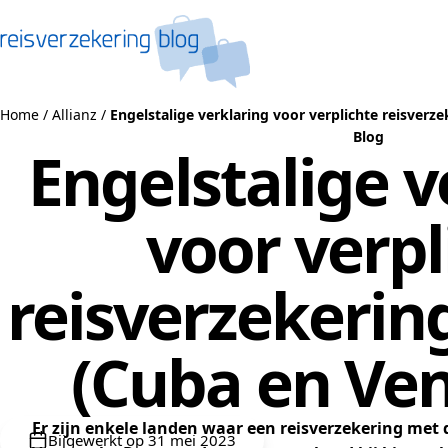
Naar de inhoud
Home
/
Allianz
/
Engelstalige verklaring voor verplichte reisverz
Blog
Engelstalige v
voor verpl
reisverzekerin
(Cuba en Ven
Er zijn enkele landen waar een reisverzekering met 
Bijgewerkt op 31 mei 2023