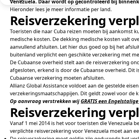
Venezuela. Daar wordt op gecontroleerd bij binnenk
Hieronder lees je meer informatie per land.
Reisverzekering verpl
Toeristen die naar Cuba reizen moeten bij aankomst kun
medische kosten. De dekking medische kosten valt ove
aanvullend afsluiten. Let hier dus goed op bij het afsl
buitenland verplicht een geschikte verzekering met m
De Cubaanse overheid stelt aan de reisverzekering on
afgesloten, erkend is door de Cubaanse overheid. Dit 
Cubaanse verzekering moeten afsluiten.
Allianz Global Assistance voldoet aan de gestelde eise
verzekeringsmaatschappijen. Dit geldt zowel voor de k
Op aanvraag verstrekken wij
GRATIS een Engelstalige
Reisverzekering verp
Vanaf 1 mei 2014 is het voor toeristen die Venezuela b
verplichte reisverzekering voor Venezuela moet aan e
De reisverzekering moet geldig zijn gedurende het verb