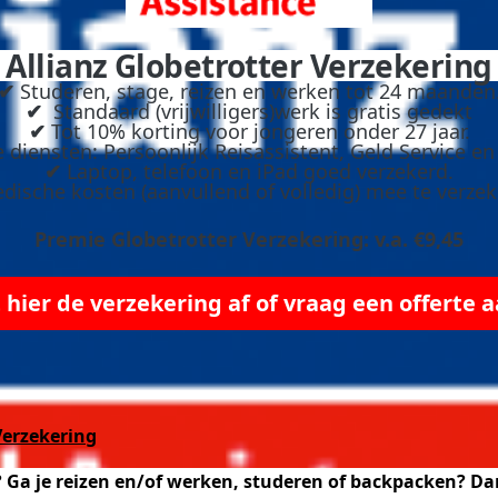
Allianz Globetrotter Verzekering
✔
Studeren, stage, reizen en werken tot 24 maanden
✔
Standaard (vrijwilligers)werk is gratis gedekt
✔
Tot 10% korting voor jongeren onder 27 jaar.
diensten: Persoonlijk Reisassistent, Geld Service en 
✔
Laptop, telefoon en iPad goed verzekerd.
ische kosten (aanvullend of volledig) mee te verzek
Premie Globetrotter Verzekering: v.a. €9,45
t hier de verzekering af of vraag een offerte 
Verzekering
 Ga je reizen en/of werken, studeren of backpacken? Dan