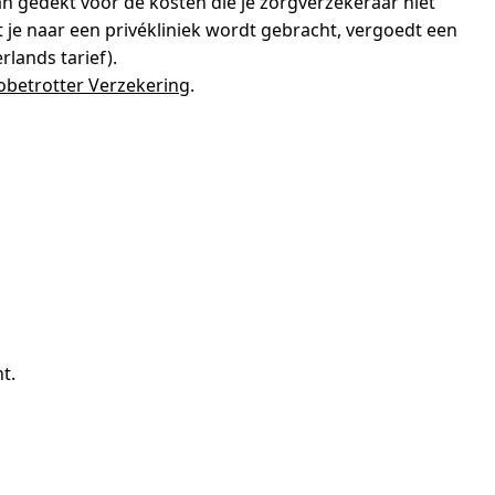
n gedekt voor de kosten die je zorgverzekeraar niet
t je naar een privékliniek wordt gebracht, vergoedt een
lands tarief).
obetrotter Verzekering
.
t.