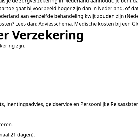
ls je de zorgverzekering in Nederland aanhoudt. Je bent da
aartoe gaat bijvoorbeeld hoger zijn dan in Nederland, of da
derland aan eenzelfde behandeling kwijt zouden zijn (Neder
osten? Lees dan:
Adviesschema, Medische kosten bij een Gl
er Verzekering
ering zijn:
rts, inentingsadvies, geldservice en Persoonlijke Reisassisten
keren.
maal 21 dagen).