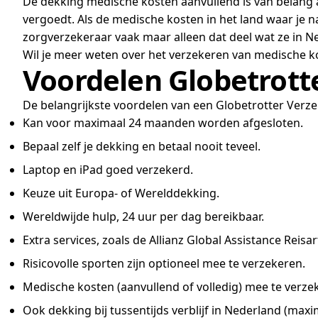
De dekking medische kosten aanvullend is van belang a
vergoedt. Als de medische kosten in het land waar je n
zorgverzekeraar vaak maar alleen dat deel wat ze in Ne
Wil je meer weten over het verzekeren van medische k
Voordelen Globetrott
De belangrijkste voordelen van een Globetrotter Verzek
Kan voor maximaal 24 maanden worden afgesloten.
Bepaal zelf je dekking en betaal nooit teveel.
Laptop en iPad goed verzekerd.
Keuze uit Europa- of Werelddekking.
Wereldwijde hulp, 24 uur per dag bereikbaar.
Extra services, zoals de Allianz Global Assistance Reisa
Risicovolle sporten zijn optioneel mee te verzekeren.
Medische kosten (aanvullend of volledig) mee te verze
Ook dekking bij tussentijds verblijf in Nederland (maxi