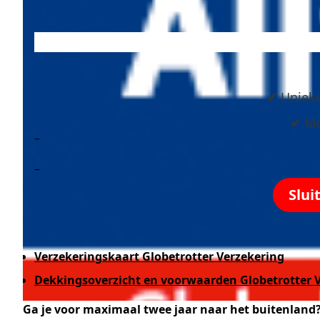
✔
Unieke 
✔
Med
–
–
Slui
Verzekeringskaart Globetrotter Verzekering
Dekkingsoverzicht en voorwaarden Globetrotter 
Ga je voor maximaal twee jaar naar het buitenland?