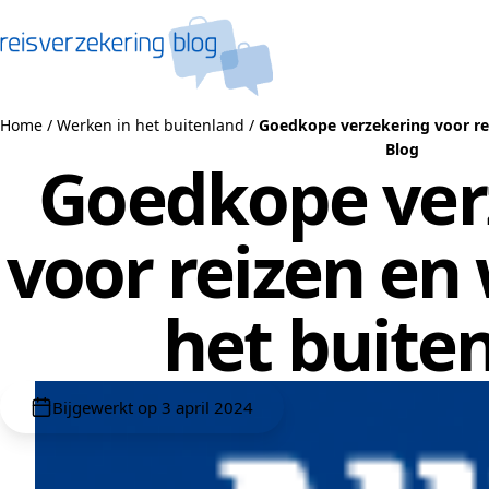
Naar de inhoud
Home
/
Werken in het buitenland
/
Goedkope verzekering voor re
Blog
Goedkope ver
voor reizen en
het buite
Bijgewerkt op 3 april 2024