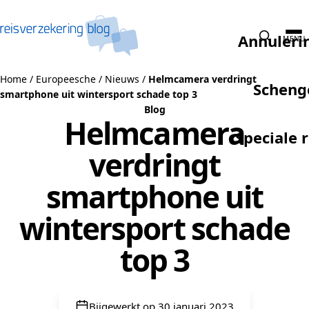
Naar de inhoud
Annuleri
MENU
Home
/
Europeesche
/
Nieuws
/
Helmcamera verdringt
Scheng
smartphone uit wintersport schade top 3
Blog
Helmcamera
Speciale 
verdringt
smartphone uit
wintersport schade
top 3
Bijgewerkt op 30 januari 2023