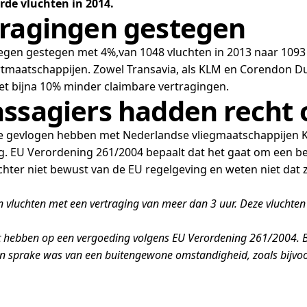
rde vluchten in 2014.
tragingen gestegen
gen gestegen met 4%,van 1048 vluchten in 2013 naar 1093 cl
tmaatschappijen. Zowel Transavia, als KLM en Corendon Du
met bijna 10% minder claimbare vertragingen.
assagiers hadden recht
ie gevlogen hebben met Nederlandse vliegmaatschappijen KL
g. EU Verordening 261/2004 bepaalt dat het gaat om een bed
echter niet bewust van de EU regelgeving en weten niet dat 
n vluchten met een vertraging van meer dan 3 uur. Deze vluchte
ht hebben op een vergoeding volgens EU Verordening 261/2004. B
n sprake was van een buitengewone omstandigheid, zoals bijvoorb