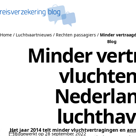
Naar de inhoud
Home
/
Luchtvaartnieuws
/
Rechten passagiers
/
Minder vertraagd
Blog
Minder ver
vluchten
Nederla
luchtha
Het jaar 2014 telt minder vluchtvertragingen en
ann
Bijgewerkt op 28 september 2022