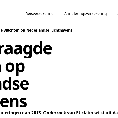
Reisverzekering
Annuleringsverzekering
e vluchten op Nederlandse luchthavens
traagde
 op
ndse
vens
uleringen
dan 2013. Onderzoek van
EUclaim
wijst uit d