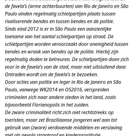
de favela’s (arme achterbuurten) van
Rio de Janeiro en São
Paulo vinden regelmatig schietpartijen plaats tussen
rivaliserende bendes en tussen bendes en de politie.
Sinds eind 2012 is er in São Paulo een aanzienlijke
toename van het aantal schietpartijen op straat. De
schietpartijen worden veroorzaakt door onenigheid tussen
bendes en wraak van bendes op de politie. Hierbij zijn
regelmatig doden te betreuren. De schietpartijen doen zich
voor in de favela’s van de stad, maar niet uitsluitend daar.
Ontraden wordt om de favela’s te bezoeken.
Door acties van politie en leger in Rio de Janeiro en São
Paulo, vanwege WK2014 en OS2016, verspreiden
criminelen zich naar andere steden in het land, zoals
bijvoorbeeld Florianopolis in het zuiden.
De zware criminaliteit richt zich niet rechtstreeks op
toeristen, maar zet Braziliaanse jongeren wel aan tot
gebruik van (zware) verdovende middelen en verslaving
met als gevolg straatroof en kinderprostitutie.