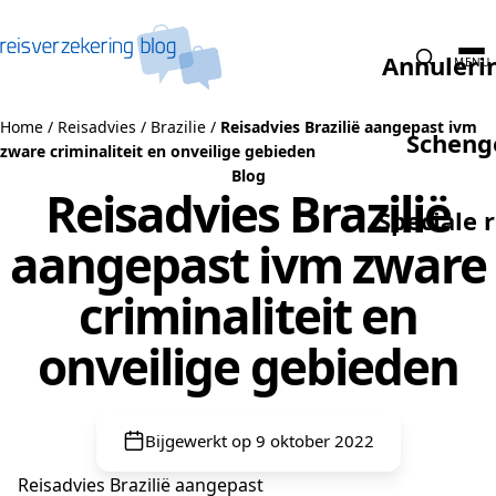
Naar de inhoud
Annuleri
MENU
Home
/
Reisadvies
/
Brazilie
/
Reisadvies Brazilië aangepast ivm
Scheng
zware criminaliteit en onveilige gebieden
Blog
Reisadvies Brazilië
Speciale 
aangepast ivm zware
criminaliteit en
onveilige gebieden
Bijgewerkt op 9 oktober 2022
Reisadvies Brazilië aangepast