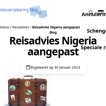
Naar de inhoud
Annuleri
MENU
Home
/
Reisadvies
/
Reisadvies Nigeria aangepast
Scheng
Blog
Reisadvies Nigeria
Speciale 
aangepast
Bijgewerkt op 30 januari 2023