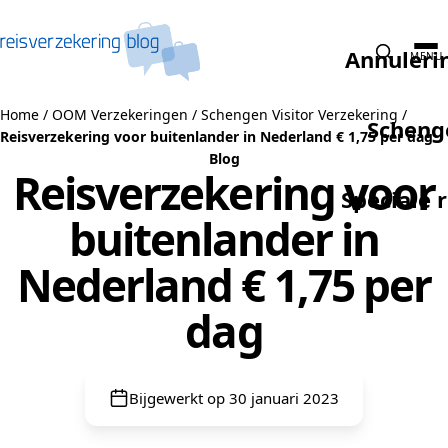
Naar de inhoud
Annuleri
MENU
Home
/
OOM Verzekeringen
/
Schengen Visitor Verzekering
/
Scheng
Reisverzekering voor buitenlander in Nederland € 1,75 per dag
Blog
Reisverzekering voor
Speciale 
buitenlander in
Nederland € 1,75 per
dag
Bijgewerkt op 30 januari 2023