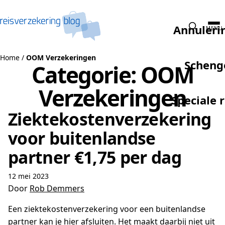
Naar de inhoud
Annuleri
MENU
Home
/
OOM Verzekeringen
Scheng
Categorie:
OOM
Verzekeringen
Speciale 
Ziektekostenverzekering
voor buitenlandse
partner €1,75 per dag
12 mei 2023
Door
Rob Demmers
Een ziektekostenverzekering voor een buitenlandse
partner kan je hier afsluiten. Het maakt daarbij niet uit