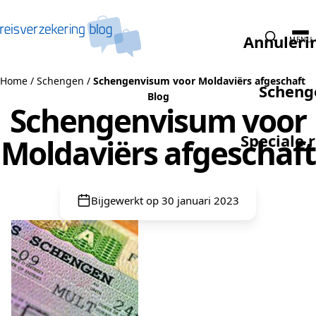
Naar de inhoud
Annuleri
MENU
Home
/
Schengen
/
Schengenvisum voor Moldaviërs afgeschaft
Scheng
Blog
Schengenvisum voor
Speciale 
Moldaviërs afgeschaft
Bijgewerkt op 30 januari 2023