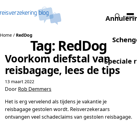
Naar de inhoud
Annuleri
MENU
Home
/
RedDog
Scheng
Tag:
RedDog
Voorkom diefstal van
Speciale 
reisbagage, lees de tips
13 maart 2022
Door
Rob Demmers
Het is erg vervelend als tijdens je vakantie je
reisbagage gestolen wordt. Reisverzekeraars
ontvangen veel schadeclaims van gestolen reisbagage.