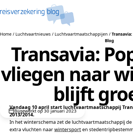
Naar de inhoud
Home
/
Luchtvaartnieuws
/
Luchtvaartmaatschappijen
/
Transavia:
Blog
Transavia: Pop
vliegen naar w
blijft gr
Vandaag 10 april start luchtvaartmaatschappij Tran
Bijgewerkt op 30 januari 2023
2013/2014.
In het winterschema zet de luchtvaartmaatschappij de g
extra vluchten naar
wintersport
en stedentripbestemm