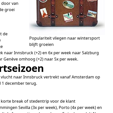
i door van
de groei
t de
Populariteit vliegen naar wintersport
e
blijft groeien
ge
k naar Innsbruck (+2) en 6x per week naar Salzburg
aar Genève omhoog (+2) naar 5x per week.
rtseizoen
 De vlucht naar Innsbruck vertrekt vanaf Amsterdam op
 1 december terug.
korte break of stedentrip voor de klant
mingen Sevilla (3x per week), Porto (4x per week) en