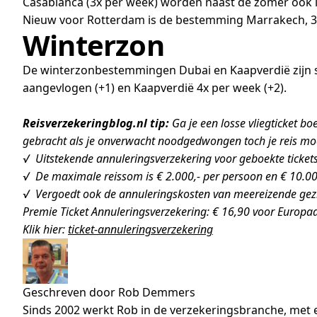
Casablanca (3x per week) worden naast de zomer ook 
Nieuw voor Rotterdam is de bestemming Marrakech, 3x
Winterzon
De winterzonbestemmingen Dubai en Kaapverdië zijn 
aangevlogen (+1) en Kaapverdië 4x per week (+2).
Reisverzekeringblog.nl tip:
Ga je een losse vliegticket b
gebracht als je onverwacht noodgedwongen toch je reis mo
√ Uitstekende annuleringsverzekering voor geboekte tickets (v
√ De maximale reissom is € 2.000,- per persoon en € 10.00
√ Vergoedt ook de annuleringskosten van meereizende gez
Premie Ticket Annuleringsverzekering: € 16,90 voor Europad
Klik hier:
ticket-annuleringsverzekering
Geschreven door Rob Demmers
Sinds 2002 werkt Rob in de verzekeringsbranche, met e