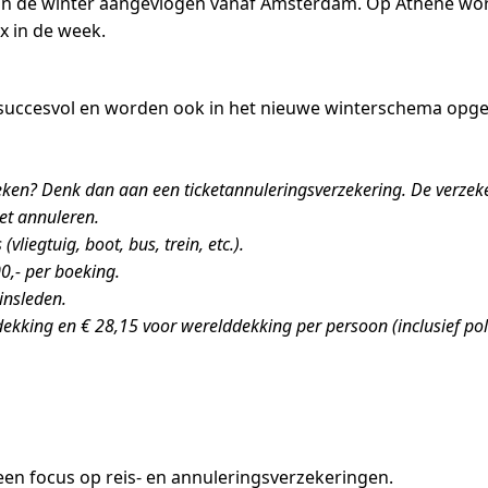
in de winter aangevlogen vanaf Amsterdam. Op Athene word
 in de week.
succesvol en worden ook in het nieuwe winterschema opge
oeken? Denk dan aan een ticketannuleringsverzekering. De verzek
et annuleren.
liegtuig, boot, bus, trein, etc.).
0,- per boeking.
insleden.
ekking en € 28,15 voor werelddekking per persoon (inclusief poli
en focus op reis- en annuleringsverzekeringen.