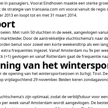
ei in passagiers. Vooral Eindhoven maakte een sterke groe
 de strategie van transavia.com om vooral vanuit de regio 
r 2013 en loopt tot en met 31 maart 2014.
port
 groeien. Met ruim 50 vluchten in de week, aangevlogen vanui
a marktleider. Door de aantrekkelijke vluchtschema’s naar d
orden benut voor zowel een korte weekendtrip als een lan
extra frequenties ingezet. Vanaf Amsterdam nu 9x per wee
uck (+1) gevlogen en vanaf Rotterdam gaat de frequentie n
ening van het winterspo
oor de opening van het wintersportseizoen in Ischgl, Tirol.
p vrijdagochtend 29 november. Beiden keren zondagavond
htschema’s zijn optimaal, zodat de verblijfsduur voor een 
 4x per week vanaf Amsterdam wordt aangevlogen. De bestem