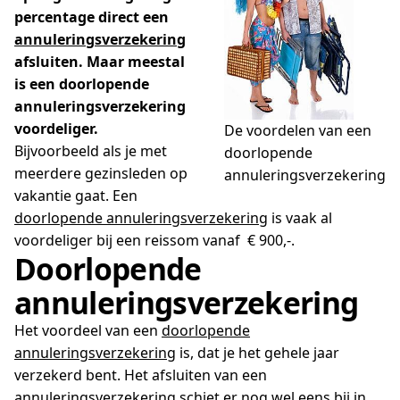
percentage direct een
annuleringsverzekering
afsluiten. Maar meestal
is een doorlopende
annuleringsverzekering
voordeliger.
De voordelen van een
Bijvoorbeeld als je met
doorlopende
meerdere gezinsleden op
annuleringsverzekering
vakantie gaat. Een
doorlopende annuleringsverzekering
is vaak al
voordeliger bij een reissom vanaf € 900,-.
Doorlopende
annuleringsverzekering
Het voordeel van een
doorlopende
annuleringsverzekering
is, dat je het gehele jaar
verzekerd bent. Het afsluiten van een
annuleringsverzekering schiet er nog wel eens bij in,