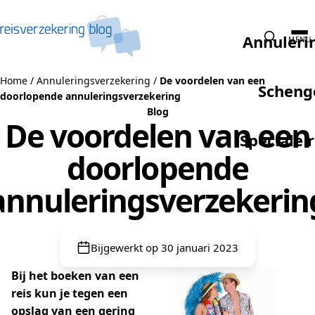
Naar de inhoud
Annuleri
MENU
Home
/
Annuleringsverzekering
/
De voordelen van een
Scheng
doorlopende annuleringsverzekering
Blog
De voordelen van een
Speciale 
doorlopende
annuleringsverzekerin
Bijgewerkt op 30 januari 2023
Bij het boeken van een
reis kun je tegen een
opslag van een gering