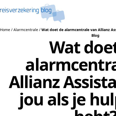
Naar de inhoud
Home
/
Alarmcentrale
/
Wat doet de alarmcentrale van Allianz Ass
Blog
Wat doe
alarmcentra
Allianz Assist
jou als je hu