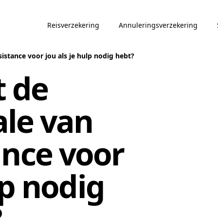
Reisverzekering
Annuleringsverzekering
istance voor jou als je hulp nodig hebt?
t de
le van
ance voor
lp nodig