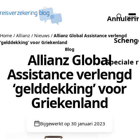
Naar de inhoud
Annuleri
MENU
Home
/
Allianz
/
Nieuws
/
Allianz Global Assistance verlengd
Scheng
‘gelddekking’ voor Griekenland
Blog
Allianz Global
Speciale 
Assistance verlengd
‘gelddekking’ voor
Griekenland
Bijgewerkt op 30 januari 2023