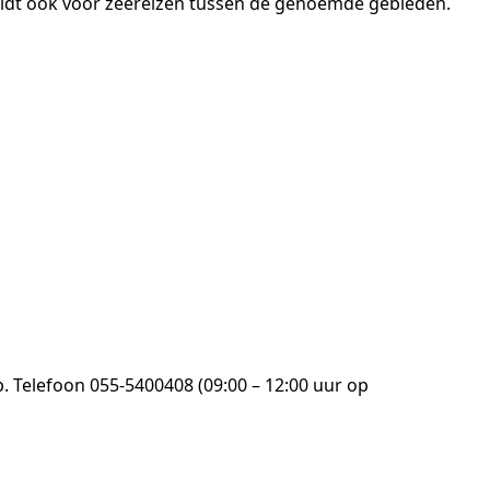
eldt ook voor zeereizen tussen de genoemde gebieden.
. Telefoon 055-5400408 (09:00 – 12:00 uur op