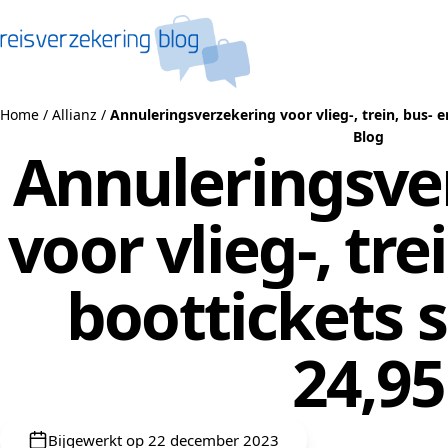
Naar de inhoud
Home
/
Allianz
/
Annuleringsverzekering voor vlieg-, trein, bus- e
Blog
Annuleringsve
voor vlieg-, tre
boottickets s
24,95
Bijgewerkt op 22 december 2023