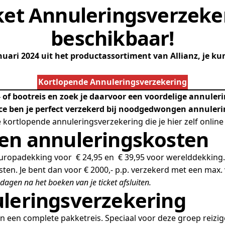
cket Annuleringsverzeker
beschikbaar!
nuari 2024 uit het productassortiment van Allianz, je ku
Kortlopende Annuleringsverzekering
us- of bootreis en zoek je daarvoor een voordelige annule
ce ben je perfect verzekerd bij noodgedwongen annuleri
 kortlopende annuleringsverzekering die je hier zelf online
gen annuleringskosten
 Europadekking voor € 24,95 en € 39,95 voor werelddekking.
osten. Je bent dan voor € 2000,- p.p. verzekerd met een max.
dagen na het boeken van je ticket afsluiten.
uleringsverzekering
an een complete pakketreis. Speciaal voor deze groep reizige