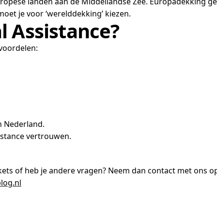
Europese landen aan de Middellandse Zee. Europadekking g
 moet je voor ‘werelddekking’ kiezen.
l Assistance?
 voordelen:
n Nederland.
sistance vertrouwen.
kets of heb je andere vragen? Neem dan contact met ons op
log.nl