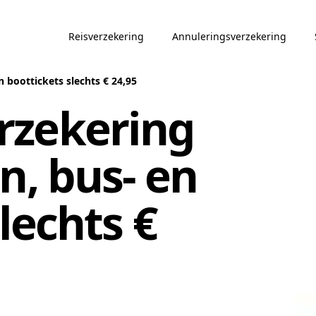
Reisverzekering
Annuleringsverzekering
n boottickets slechts € 24,95
rzekering
in, bus- en
lechts €