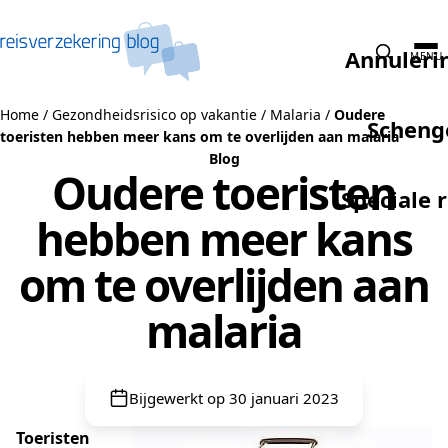
Naar de inhoud
Annuleri
MENU
Home
/
Gezondheidsrisico op vakantie
/
Malaria
/
Oudere
Scheng
toeristen hebben meer kans om te overlijden aan malaria
Blog
Oudere toeristen
Speciale 
hebben meer kans
om te overlijden aan
malaria
Bijgewerkt op 30 januari 2023
Toeristen