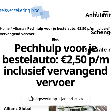
Naar de inhoud
Annuleri
MENU
Home
/
Allianz
/
Pechhulp voor je bestelauto: €2,50 p/m inclusief
Scheng
vervangend vervoer
Blog
Pechhulp voor je
Speciale 
bestelauto: €2,50 p/m
inclusief vervangend
vervoer
Bijgewerkt op 1 januari 2026
Allianz Global