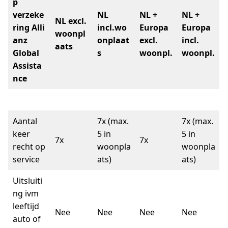
p
verzeke
NL
NL +
NL +
NL excl.
ring
Alli
incl.wo
Europa
Europa
woonpl
anz
onplaat
excl.
incl.
aats
Global
s
woonpl.
woonpl.
Assista
nce
Aantal
7x (max.
7x (max.
keer
5 in
5 in
7x
7x
recht op
woonpla
woonpla
service
ats)
ats)
Uitsluiti
ng ivm
leeftijd
Nee
Nee
Nee
Nee
auto of