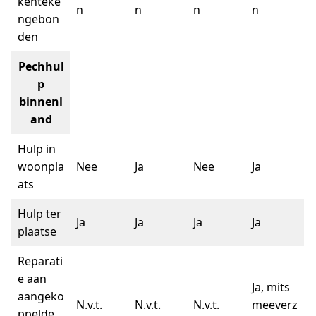
kenteke
n
n
n
n
ngebon
den
Pechhul
p
binnenl
and
Hulp in
woonpla
Nee
Ja
Nee
Ja
ats
Hulp ter
Ja
Ja
Ja
Ja
plaatse
Reparati
e aan
Ja, mits
aangeko
N.v.t.
N.v.t.
N.v.t.
meeverz
ppelde