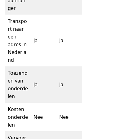
aanhan
ger
Transpo
rt naar
een
Ja
Ja
adres in
Nederla
nd
Toezend
en van
Ja
Ja
onderde
len
Kosten
onderde
Nee
Nee
len
Vervoer