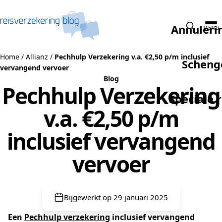
Naar de inhoud
Annuleri
MENU
Home
/
Allianz
/
Pechhulp Verzekering v.a. €2,50 p/m inclusief
Scheng
vervangend vervoer
Blog
Pechhulp Verzekering
Speciale 
v.a. €2,50 p/m
inclusief vervangend
vervoer
Bijgewerkt op 29 januari 2025
Een
Pechhulp verzekering
inclusief vervangend