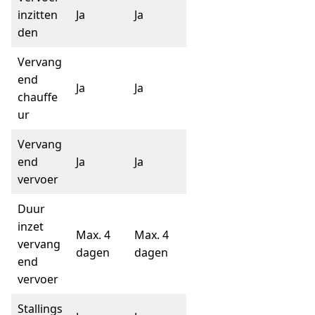
inzitten
Ja
Ja
den
Vervang
end
Ja
Ja
chauffe
ur
Vervang
end
Ja
Ja
vervoer
Duur
inzet
Max. 4
Max. 4
vervang
dagen
dagen
end
vervoer
Stallings