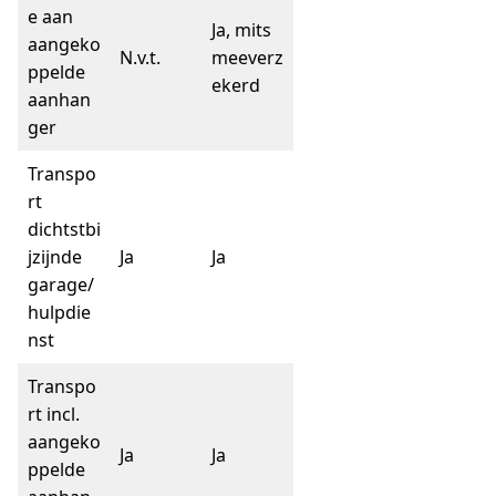
e aan
Ja, mits
aangeko
N.v.t.
meeverz
ppelde
ekerd
aanhan
ger
Transpo
rt
dichtstbi
jzijnde
Ja
Ja
garage/
hulpdie
nst
Transpo
rt incl.
aangeko
Ja
Ja
ppelde