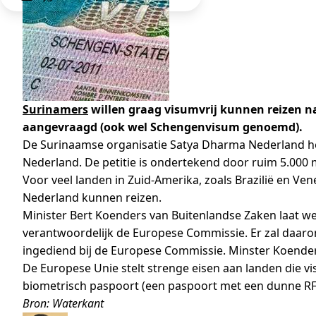
Surinamers
willen graag visumvrij kunnen reizen 
aangevraagd (ook wel Schengenvisum genoemd).
De Surinaamse organisatie Satya Dharma Nederland he
Nederland. De petitie is ondertekend door ruim 5.000
Voor veel landen in Zuid-Amerika, zoals Brazilië en Ve
Nederland kunnen reizen.
Minister Bert Koenders van Buitenlandse Zaken laat we
verantwoordelijk de Europese Commissie. Er zal daaro
ingediend bij de Europese Commissie. Minster Koende
De Europese Unie stelt strenge eisen aan landen die v
biometrisch paspoort (een paspoort met een dunne RFI
Bron: Waterkant