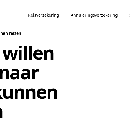
Reisverzekering
Annuleringsverzekering
nnen reizen
willen
 naar
kunnen
n