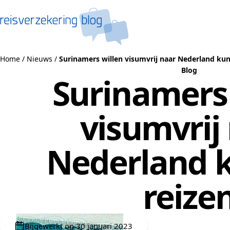
Naar de inhoud
Home
/
Nieuws
/
Surinamers willen visumvrij naar Nederland ku
Blog
Surinamers 
visumvrij
Nederland 
reize
Bijgewerkt op 30 januari 2023