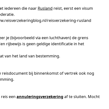
t i
edereen die naar
Rusland
reist, eerst een visum
deratie.
www.reisverzekeringblog.nl/reisverzekering-rusland
eer je (bijvoorbeeld via een luchthaven) de grens
 rijbewijs is geen geldige identificatie in het
laat van het land van bestemming.
uw reisdocument bij binnenkomst of vertrek ook nog
temming.
 reis een
annuleringsverzekering
af te sluiten. Mocht