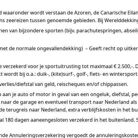
d waaronder wordt verstaan de Azoren, de Canarische Eila
dens zeereizen tussen genoemde gebieden. Bij Werelddekkin
en van bijzondere sporten (bijv. parachutespringen, abseil
e met de normale ongevallendekking)
– Geeft recht op uitkeri
 verzekerd voor je sportuitrusting tot maximaal € 2.500,-.
rdt bij o.a.: duik-, (kite)surf-, golf-, fiets- en wintersport
erlies/diefstal van geld, reischeques en/of chippassen.
an je auto of motor in geval van een ongeluk, diefstal, pech
ort naar de garage en eventueel transport naar Nederland a
 terugreis naar Nederland, extra verblijfskosten in het bu
l 180 dagen aaneengesloten verzekerd in het buitenland. S
de Annuleringsverzekering vergoedt de annuleringskosten 