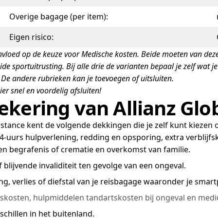
Overige bagage (per item):
Eigen risico:
vloed op de keuze voor Medische kosten. Beide moeten van dezelfde
 sportuitrusting. Bij alle drie de varianten bepaal je zelf wat je
. De andere rubrieken kan je toevoegen of uitsluiten.
r snel en voordelig afsluiten!
kering van Allianz Glo
tance kent de volgende dekkingen die je zelf kunt kiezen of
 24-uurs hulpverlening, redding en opsporing, extra verblijf
en begrafenis of crematie en overkomst van familie.
f blijvende invaliditeit ten gevolge van een ongeval.
g, verlies of diefstal van je reisbagage waaronder je smart
rskosten, hulpmiddelen tandartskosten bij ongeval en medic
schillen in het buitenland.