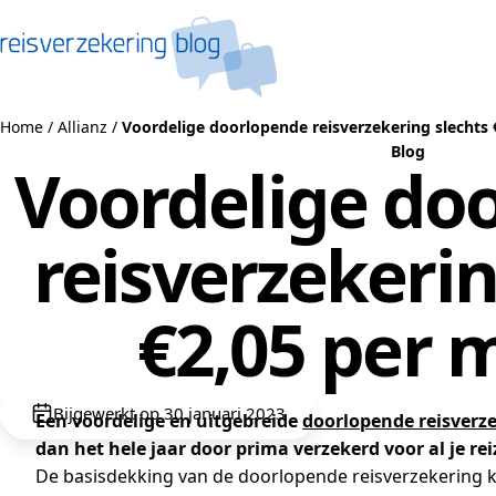
Naar de inhoud
Home
/
Allianz
/
Voordelige doorlopende reisverzekering slechts
Blog
Voordelige do
reisverzekerin
€2,05 per
Bijgewerkt op 30 januari 2023
Een voordelige en uitgebreide
doorlopende reisverz
dan het hele jaar door prima verzekerd voor al je re
De basisdekking van de doorlopende reisverzekering kan