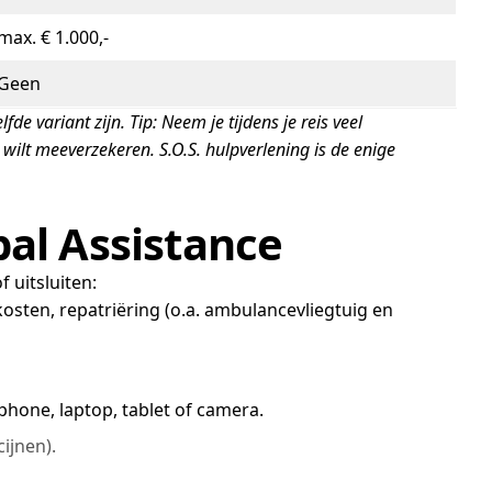
max. € 1.000,-
Geen
 variant zijn. Tip: Neem je tijdens je reis veel
 wilt meeverzekeren. S.O.S. hulpverlening is de enige
bal Assistance
 uitsluiten:
skosten, repatriëring (o.a. ambulancevliegtuig en
phone, laptop, tablet of camera.
ijnen).