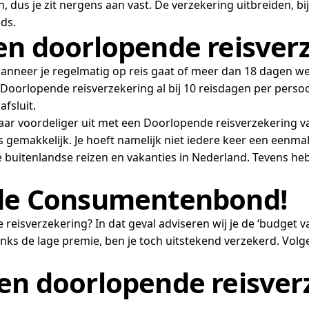
 dus je zit nergens aan vast. De verzekering uitbreiden, 
ds.
een doorlopende reisver
nneer je regelmatig op reis gaat of meer dan 18 dagen weg 
orlopende reisverzekering al bij 10 reisdagen per persoo
fsluit.
 jaar voordeliger uit met een Doorlopende reisverzekering va
ns gemakkelijk. Je hoeft namelijk niet iedere keer een eenma
 je buitenlandse reizen en vakanties in Nederland. Tevens h
 de Consumentenbond!
isverzekering? In dat geval adviseren wij je de ‘budget vari
anks de lage premie, ben je toch uitstekend verzekerd. V
en doorlopende reisver