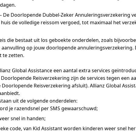
edagen.
–
De Doorlopende Dubbel-Zeker Annuleringsverzekering ver
huis de volledige reissom vergoed, tot maximaal het verzek
eis die bestaat uit los geboekte onderdelen, zoals bijvoor
eze aanvulling op jouw doorlopende annuleringsverzekerin
 te zetten.
lianz Global Assistance een aantal extra services geïntrodu
oorlopende Reisverzekering zijn de services tegen een aantr
de Doorlopende Reisverzekering afsluit). Allianz Global Assi
aanbiedt.
estaan uit de volgende onderdelen:
d word je razendsnel per SMS gewaarschuwd;
weer snel in handen;
nieke code, van Kid Assistant worden kinderen weer snel h