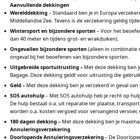
Aanvullende dekkingen
Werelddekking
– Standaard ben je in Europa verzeker
Middellandse Zee. Tevens is de verzekering geldig tij
Wintersport en bijzondere sporten
– Voor het beoefen
dan 40 meter en tijdens grot- en wrakduiken).
Ongevallen bijzondere sporten
(alleen in combinati
ongeval bij het beoefenen van bijzondere sporten.
Uitgebreide sportuitrusting –
Met deze dekking ben je
Bagage. Deze dekking geldt voor uitrusting die gebruikt wo
Geld –
Met deze dekking ben je verzekerd in geval van v
SOS autohulp
– Met SOS autohulp heb je recht op hulp a
De hulp bestaat o.a. uit reparatie ter plaatse, transp
worden o.a. kosten vergoed voor vervangend vervoer, de
180 dagen dekking –
Met deze dekking ben je maximaa
Annuleringsverzekering
Doorlopende Annuleringsverzekering
– De Doorlopen