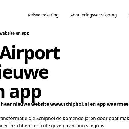
Reisverzekering
Annuleringsverzekering
website en app
Airport
nieuwe
n app
n haar nieuwe website
www.schiphol.nl
en app waarmee zi
e transformatie die Schiphol de komende jaren door gaat ma
er inzicht en controle geven over hun vliegreis.