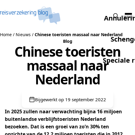
Naar de inhoud
Annuleri
MENU
Home
/
Nieuws
/
Chinese toeristen massaal naar Nederland
Scheng
Blog
Chinese toeristen
Speciale 
massaal naar
Nederland
Bijgewerkt op 19 september 2022
In 2025 zullen naar verwachting bijna 16 miljoen
buitenlandse verblijfstoeristen Nederland
bezoeken. Dat is een groei van zo’n 30% ten
opzichte van de 12,2 miljoen toeristen die in 2012