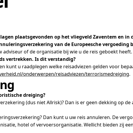
l
agen plaatsgevonden op het vliegveld Zaventem en in de 
f annuleringsverzekering van de Europeesche vergoeding b
adviseur of de organisatie bij wie u de reis geboekt heeft.
ds vertrekken. Is dit verstandig?
ken kunt u raadplegen welke reisadviezen gelden voor bepa
verheid.nl/onderwerpen/reisadviezen/terrorismedreiging
.
ing
oristische dreiging?
rzekering (dus niet Allrisk)? Dan is er geen dekking op d
leringsverzekering? Dan kunt u uw reis annuleren. De verg
isatie, hotel of vervoersorganisatie. Wellicht bieden zij ee