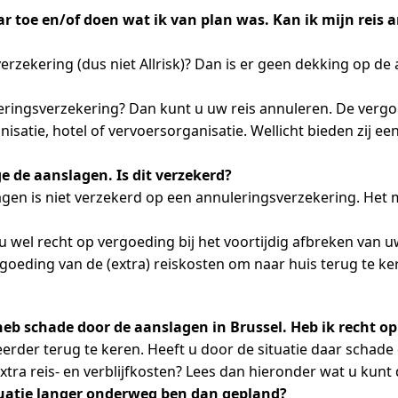
ar toe en/of doen wat ik van plan was. Kan ik mijn reis 
rzekering (dus niet Allrisk)? Dan is er geen dekking op d
leringsverzekering? Dan kunt u uw reis annuleren. De verg
isatie, hotel of vervoersorganisatie. Wellicht bieden zij ee
e de aanslagen. Is dit verzekerd?
gen is niet verzekerd op een annuleringsverzekering. Het m
u wel recht op vergoeding bij het voortijdig afbreken van u
rgoeding van de (extra) reiskosten om naar huis terug te ke
 heb schade door de aanslagen in Brussel. Heb ik recht o
erder terug te keren. Heeft u door de situatie daar schad
tra reis- en verblijfkosten? Lees dan hieronder wat u kunt
situatie langer onderweg ben dan gepland?