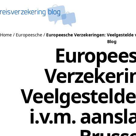
Naar de inhoud
Home
/
Europeesche
/
Europeesche Verzekeringen: Veelgestelde v
Blog
Europee
Verzekeri
Veelgestelde
i.v.m. aansl