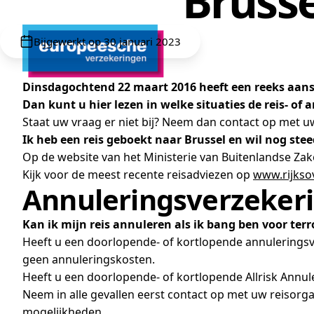
Brusse
Bijgewerkt op 30 januari 2023
Dinsdagochtend 22 maart 2016 heeft een reeks aansl
Dan kunt u hier lezen in welke situaties de reis- o
Staat uw vraag er niet bij? Neem dan contact op met uw 
Ik heb een reis geboekt naar Brussel en wil nog stee
Op de website van het Ministerie van Buitenlandse Za
Kijk voor de meest recente reisadviezen op
www.rijkso
Annuleringsverzeker
Kan ik mijn reis annuleren als ik bang ben voor terr
Heeft u een doorlopende- of kortlopende annuleringsve
geen annuleringskosten.
Heeft u een doorlopende- of kortlopende Allrisk Annu
Neem in alle gevallen eerst contact op met uw reisorgan
mogelijkheden.