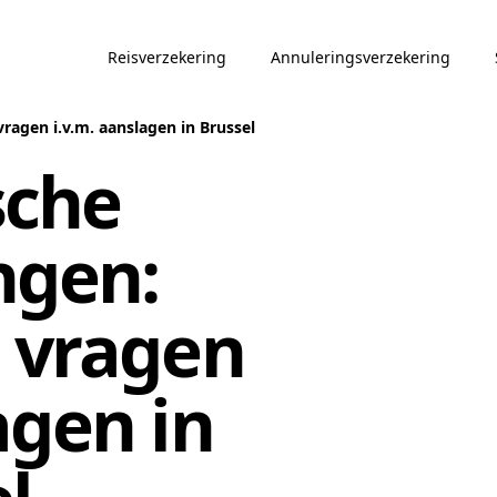
Reisverzekering
Annuleringsverzekering
ragen i.v.m. aanslagen in Brussel
sche
ngen:
 vragen
agen in