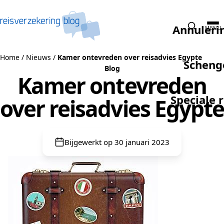
Naar de inhoud
Annuleri
MENU
Home
/
Nieuws
/
Kamer ontevreden over reisadvies Egypte
Scheng
Blog
Kamer ontevreden
Speciale 
over reisadvies Egypte
Bijgewerkt op 30 januari 2023