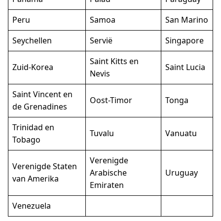
Peru
Samoa
San Marino
Seychellen
Servië
Singapore
Saint Kitts en
Zuid-Korea
Saint Lucia
Nevis
Saint Vincent en
Oost-Timor
Tonga
de Grenadines
Trinidad en
Tuvalu
Vanuatu
Tobago
Verenigde
Verenigde Staten
Arabische
Uruguay
van Amerika
Emiraten
Venezuela