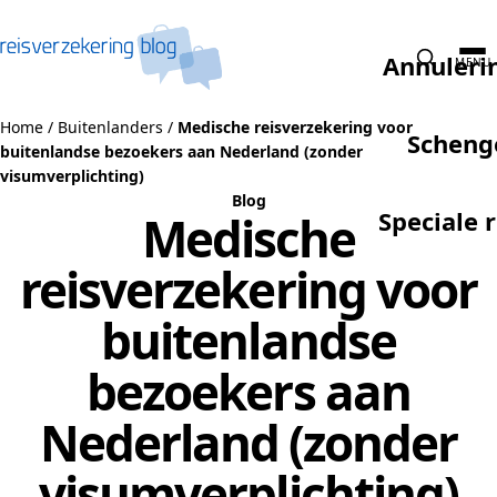
Naar de inhoud
Annuleri
MENU
Home
/
Buitenlanders
/
Medische reisverzekering voor
Scheng
buitenlandse bezoekers aan Nederland (zonder
visumverplichting)
Blog
Speciale 
Medische
reisverzekering voor
buitenlandse
bezoekers aan
Nederland (zonder
visumverplichting)