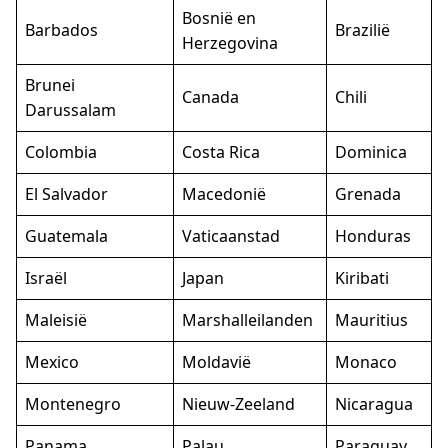
Bosnië en
Barbados
Brazilië
Herzegovina
Brunei
Canada
Chili
Darussalam
Colombia
Costa Rica
Dominica
El Salvador
Macedonië
Grenada
Guatemala
Vaticaanstad
Honduras
Israël
Japan
Kiribati
Maleisië
Marshalleilanden
Mauritius
Mexico
Moldavië
Monaco
Montenegro
Nieuw-Zeeland
Nicaragua
Panama
Palau
Paraguay