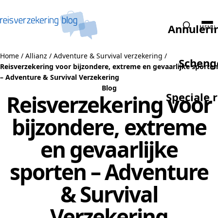
Naar de inhoud
Annuleri
MENU
Home
/
Allianz
/
Adventure & Survival verzekering
/
Scheng
Reisverzekering voor bijzondere, extreme en gevaarlijke sporten
– Adventure & Survival Verzekering
Blog
Speciale 
Reisverzekering voor
bijzondere, extreme
en gevaarlijke
sporten – Adventure
& Survival
Verzekering