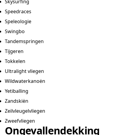
Skysurfing
Speedraces
Speleologie
Swingbo
Tandemspringen
Tijgeren
Tokkelen
Ultralight vliegen
Wildwaterkanoën
Yetiballing
Zandskiën
Zeilvleugelvliegen
Zweefvliegen
Ongevallendekking