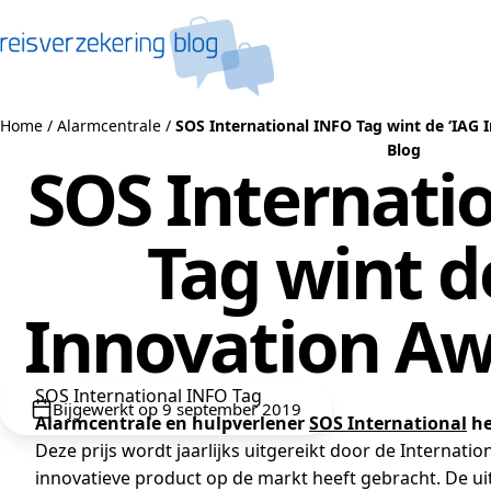
Naar de inhoud
Home
/
Alarmcentrale
/
SOS International INFO Tag wint de ‘IAG 
Blog
SOS Internati
Tag wint d
Innovation Aw
SOS International INFO Tag
Bijgewerkt op 9 september 2019
Alarmcentrale en hulpverlener
SOS International
he
Deze prijs wordt jaarlijks uitgereikt door de Internat
innovatieve product op de markt heeft gebracht. De u